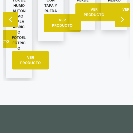
TOR DE
CON
VERDE
NEGRO
HUMO
TAPA Y
VER
VER
AUTON
RUEDA
PRODUCTO
PRODUC
OMO
VER
INALA
PRODUCTO
MBRIC
O
R
FOTOEL
UCTO
ECTRIC
O
VER
PRODUCTO