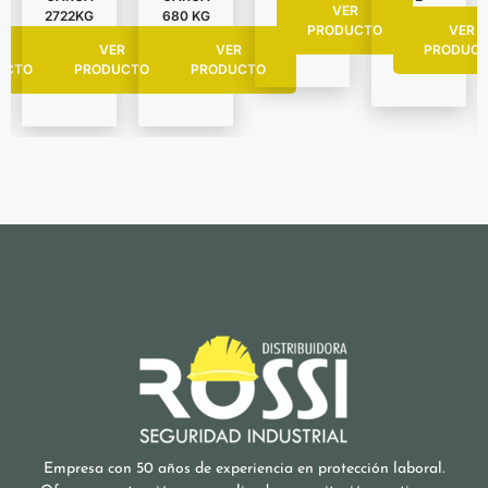
VER
2722KG
680 KG
PRODUCTO
VER
R
VER
VER
PRODUC
UCTO
PRODUCTO
PRODUCTO
Empresa con 50 años de experiencia en protección laboral.