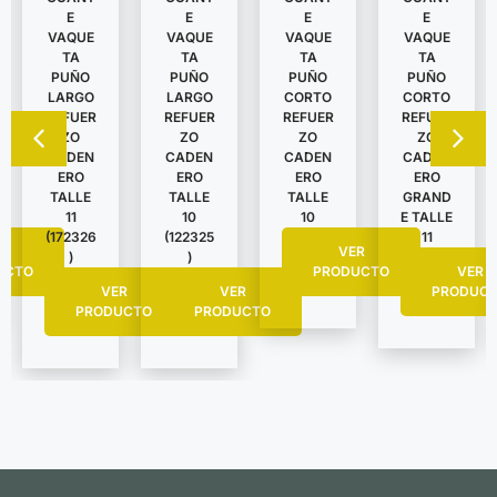
E
E
E
E
VAQUE
VAQUE
VAQUE
VAQUE
TA
TA
TA
TA
PUÑO
PUÑO
PUÑO
PUÑO
LARGO
LARGO
CORTO
CORTO
REFUER
REFUER
REFUER
REFUER
ZO
ZO
ZO
ZO
CADEN
CADEN
CADEN
CADEN
ERO
ERO
ERO
ERO
TALLE
TALLE
TALLE
GRAND
11
10
10
E TALLE
(172326
(122325
11
R
VER
)
)
UCTO
PRODUCTO
VER
VER
VER
PRODUC
PRODUCTO
PRODUCTO