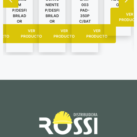
NIENTE
O
M
003
P/DESFI
P/DESFI
PAD-
VER
BRILAD
BRILAD
350P
PRODUC
OR
OR
C/BAT
VER
R
VER
VER
PRODUCTO
UCTO
PRODUCTO
PRODUCTO