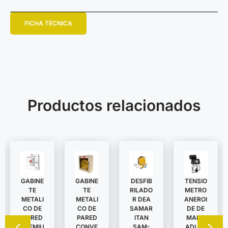
FICHA TÉCNICA
Productos relacionados
GABINE
TENSIO
GABINE
DESFIB
TE
METRO
TE
RILADO
METALI
ANEROI
METALI
R DEA
CO DE
DE DE
CO DE
SAMAR
PARED
MANO
PARED
ITAN
CONVE
ADULT
PREMIU
SAM-