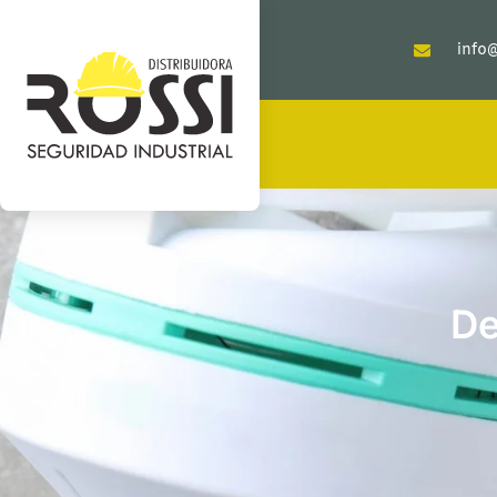
info@
De