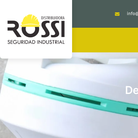
info@
De