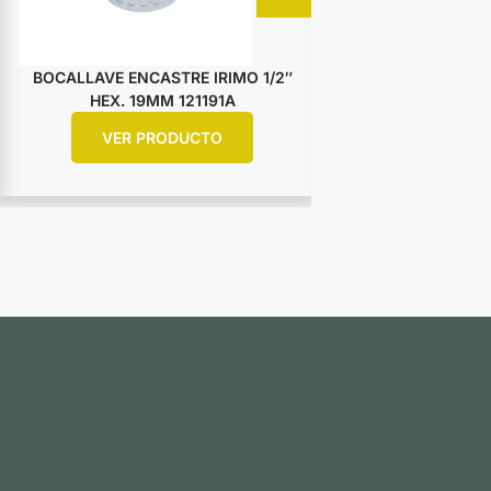
BOCALLAVE ENCASTRE IRIMO 1/2″
BOCALLAVE ENCA
HEX. 19MM 121191A
HEX. 25M
VER PRODUCTO
VER PR