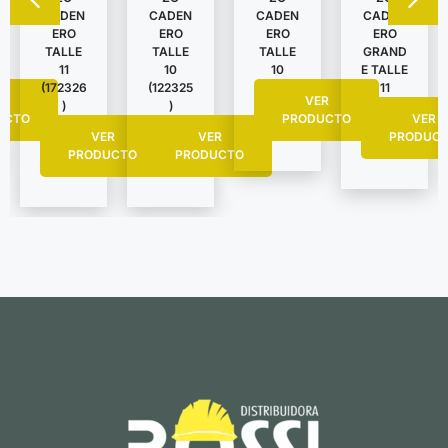
CADEN
CADEN
CADEN
CADEN
ERO
ERO
ERO
ERO
TALLE
TALLE
TALLE
GRAND
11
10
10
E TALLE
(172326
(122325
11
R
VER
)
)
UCTO
PRODUCTO
VER
VER
VER
PRODUC
PRODUCTO
PRODUCTO