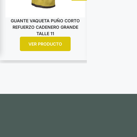
GUANTE VAQUETA PUÑO CORTO
GUANTE VAQUET
REFUERZO CADENERO GRANDE
DESCARNE AM
TALLE 11
ARGO
VER PRODUCTO
VER PR