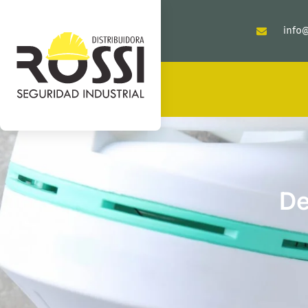
info@
De