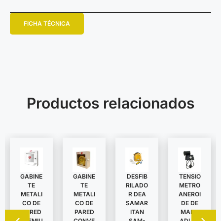
FICHA TÉCNICA
Productos relacionados
GABINE
TENSIO
GABINE
DESFIB
TE
METRO
TE
RILADO
METALI
ANEROI
METALI
R DEA
CO DE
DE DE
CO DE
SAMAR
PARED
MANO
PARED
ITAN
CONVE
ADULT
PREMIU
SAM-