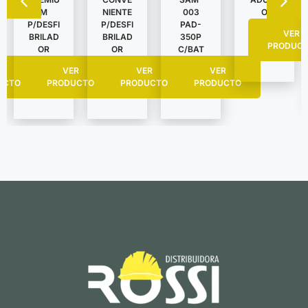
NIENTE
O
M
003
P/DESFI
P/DESFI
PAD-
VER
BRILAD
BRILAD
350P
PRODUC
OR
OR
C/BAT
VER
R
VER
VER
PRODUCTO
UCTO
PRODUCTO
PRODUCTO