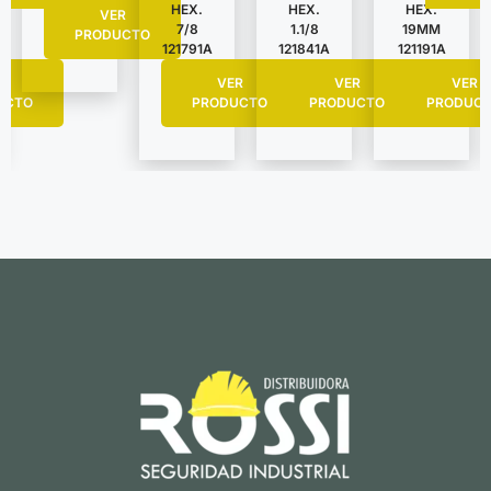
HEX.
HEX.
HEX.
VER
7/8
1.1/8
19MM
PRODUCTO
121791A
121841A
121191A
R
VER
VER
VER
UCTO
PRODUCTO
PRODUCTO
PRODUC