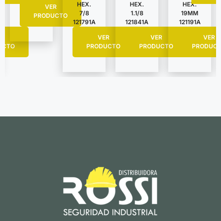
HEX.
HEX.
HEX.
VER
7/8
1.1/8
19MM
PRODUCTO
121791A
121841A
121191A
R
VER
VER
VER
UCTO
PRODUCTO
PRODUCTO
PRODUC