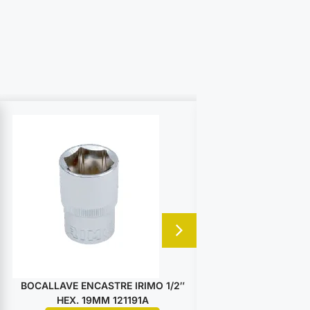
BOCALLAVE ENCASTRE IRIMO 1/2″
BOCALLAVE ENCA
HEX. 19MM 121191A
HEX. 25M