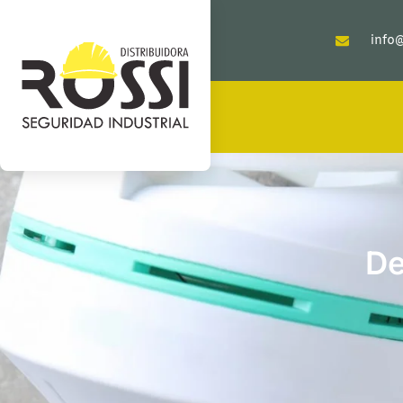
info@
De