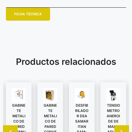
FICHA TÉCNICA
Productos relacionados
GABINE
TENSIO
GABINE
DESFIB
TE
METRO
TE
RILADO
METALI
ANEROI
METALI
R DEA
CO DE
DE DE
CO DE
SAMAR
PARED
MANO
PARED
ITAN
CONVE
ADULT
PREMIU
SAM-