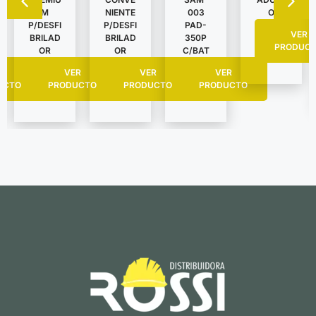
NIENTE
O
M
003
P/DESFI
P/DESFI
PAD-
VER
BRILAD
BRILAD
350P
PRODUC
OR
OR
C/BAT
VER
R
VER
VER
PRODUCTO
UCTO
PRODUCTO
PRODUCTO