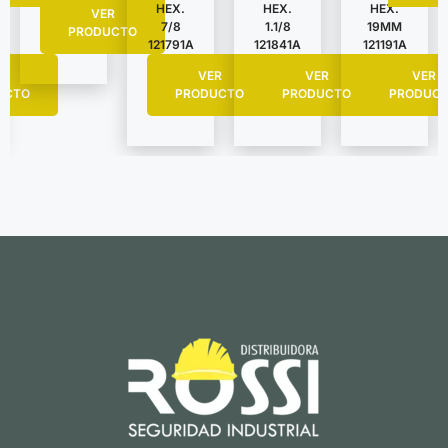
HEX.
HEX.
HEX.
VER
7/8
1.1/8
19MM
PRODUCTO
121791A
121841A
121191A
R
VER
VER
VER
UCTO
PRODUCTO
PRODUCTO
PRODUC