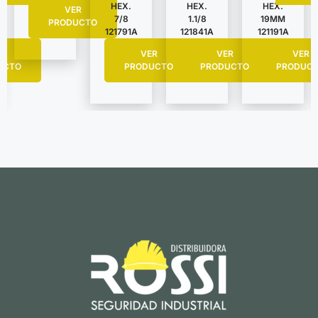
HEX.
HEX.
HEX.
VER
7/8
1.1/8
19MM
PRODUCTO
121791A
121841A
121191A
R
VER
VER
VER
UCTO
PRODUCTO
PRODUCTO
PRODUC