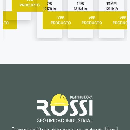
7/8
1.1/8
19MM
PRODUCTO
121791A
121841A
121191A
R
VER
VER
VER
UCTO
PRODUCTO
PRODUCTO
PRODUC
Empresa con 50 años de experiencia en protección laboral.