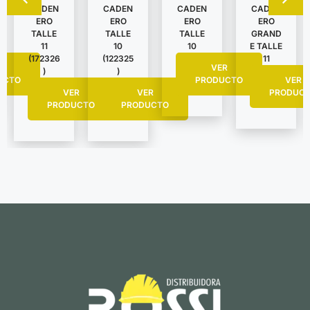
CADEN
CADEN
CADEN
CADEN
ERO
ERO
ERO
ERO
TALLE
TALLE
TALLE
GRAND
11
10
10
E TALLE
(172326
(122325
11
R
VER
)
)
UCTO
PRODUCTO
VER
VER
VER
PRODUC
PRODUCTO
PRODUCTO