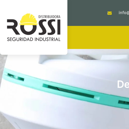
info@
De