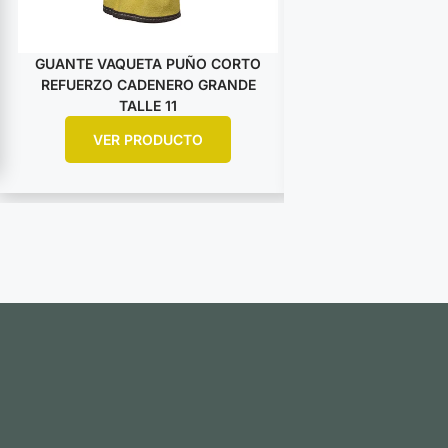
GUANTE VAQUETA PUÑO CORTO
GUANTE VAQUET
REFUERZO CADENERO GRANDE
DESCARNE AM
TALLE 11
ARGO
VER PRODUCTO
VER PR