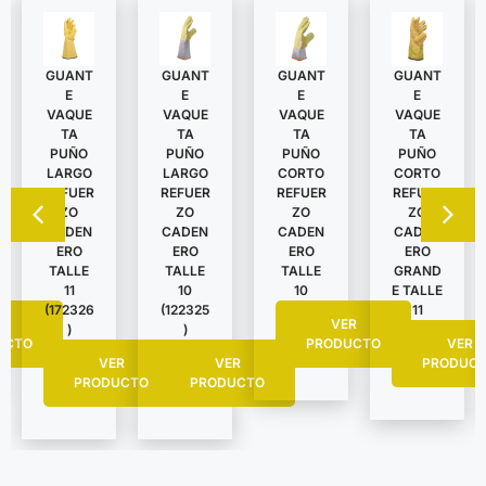
GUANT
GUANT
GUANT
GUANT
E
E
E
E
VAQUE
VAQUE
VAQUE
VAQUE
TA
TA
TA
TA
PUÑO
PUÑO
PUÑO
PUÑO
LARGO
LARGO
CORTO
CORTO
REFUER
REFUER
REFUER
REFUER
ZO
ZO
ZO
ZO
CADEN
CADEN
CADEN
CADEN
ERO
ERO
ERO
ERO
TALLE
TALLE
TALLE
GRAND
11
10
10
E TALLE
(172326
(122325
11
R
VER
)
)
UCTO
PRODUCTO
VER
VER
VER
PRODUC
PRODUCTO
PRODUCTO