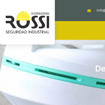
info@
De