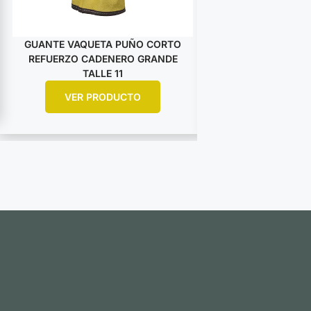
GUANTE VAQUETA PUÑO CORTO
GUANTE VAQUET
REFUERZO CADENERO GRANDE
DESCARNE AM
TALLE 11
ARGO
VER PRODUCTO
VER PR