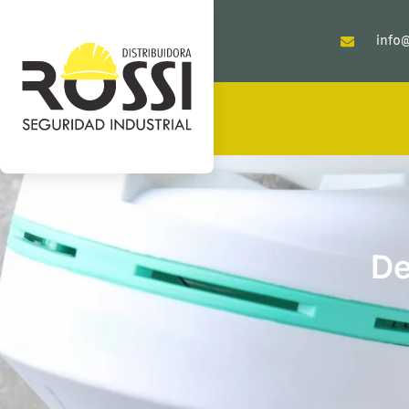
info@
De