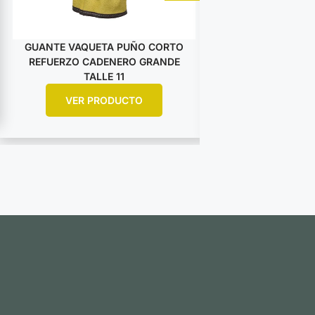
GUANTE VAQUETA PUÑO CORTO
GUANTE VAQUET
REFUERZO CADENERO GRANDE
DESCARNE AM
TALLE 11
ARGO
VER PRODUCTO
VER PR