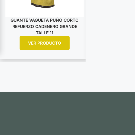
GUANTE VAQUETA PUÑO CORTO
GUANTE VAQUET
REFUERZO CADENERO GRANDE
DESCARNE AM
TALLE 11
ARGO
VER PRODUCTO
VER PR