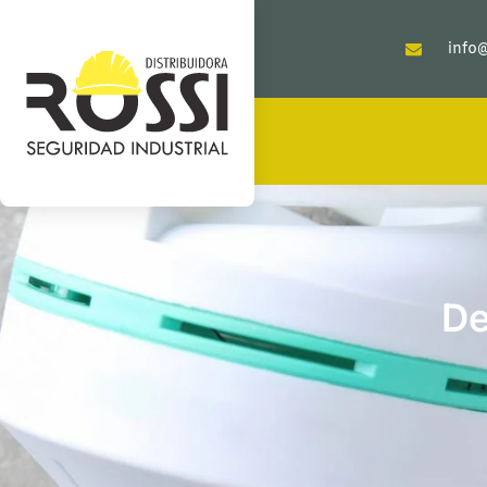
info@
De