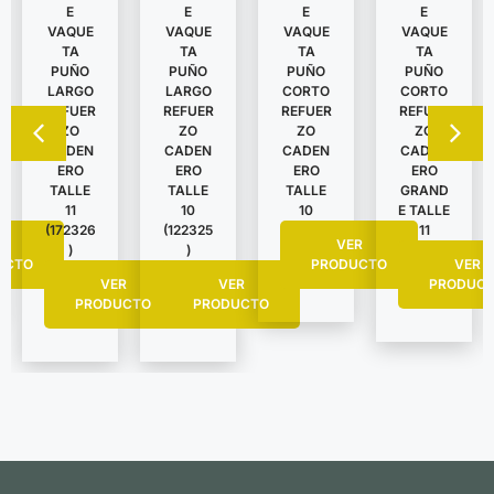
E
E
E
E
VAQUE
VAQUE
VAQUE
VAQUE
TA
TA
TA
TA
PUÑO
PUÑO
PUÑO
PUÑO
LARGO
LARGO
CORTO
CORTO
REFUER
REFUER
REFUER
REFUER
ZO
ZO
ZO
ZO
CADEN
CADEN
CADEN
CADEN
ERO
ERO
ERO
ERO
TALLE
TALLE
TALLE
GRAND
11
10
10
E TALLE
(172326
(122325
11
R
VER
)
)
UCTO
PRODUCTO
VER
VER
VER
PRODUC
PRODUCTO
PRODUCTO