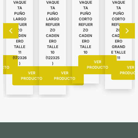
VAQUE
VAQUE
VAQUE
VAQUE
TA
TA
TA
TA
PUÑO
PUÑO
PUÑO
PUÑO
LARGO
LARGO
CORTO
CORTO
REFUER
REFUER
REFUER
REFUER
ZO
ZO
ZO
ZO
CADEN
CADEN
CADEN
CADEN
ERO
ERO
ERO
ERO
TALLE
TALLE
TALLE
GRAND
11
10
10
E TALLE
(172326
(122325
11
R
VER
)
)
UCTO
PRODUCTO
VER
VER
VER
PRODUC
PRODUCTO
PRODUCTO