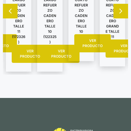
REFUER
REFUER
REFUER
REFUER
ZO
ZO
ZO
ZO
CADEN
CADEN
CADEN
CADEN
ERO
ERO
ERO
ERO
TALLE
TALLE
TALLE
GRAND
11
10
10
E TALLE
(172326
(122325
11
R
VER
)
)
UCTO
PRODUCTO
VER
VER
VER
PRODUC
PRODUCTO
PRODUCTO