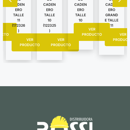
CADEN
CADEN
CADEN
CADEN
ERO
ERO
ERO
ERO
TALLE
TALLE
TALLE
GRAND
11
10
10
E TALLE
(172326
(122325
11
R
VER
)
)
UCTO
PRODUCTO
VER
VER
VER
PRODUC
PRODUCTO
PRODUCTO