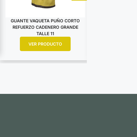
GUANTE VAQUETA PUÑO CORTO
GUANTE VAQUET
REFUERZO CADENERO GRANDE
DESCARNE AM
TALLE 11
ARGO
VER PRODUCTO
VER PR