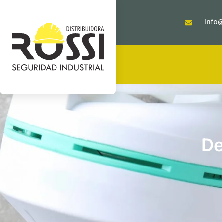
info@
De