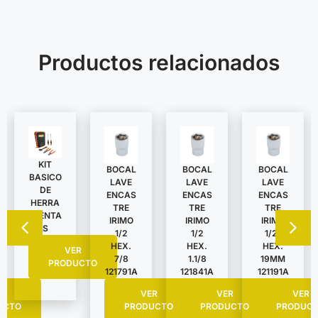
Productos relacionados
KIT
BOCAL
BOCAL
BOCAL
BASICO
LAVE
LAVE
LAVE
DE
ENCAS
ENCAS
ENCAS
HERRA
TRE
TRE
TRE
MIENTA
IRIMO
IRIMO
IRIMO
S
1/2
1/2
1/2″
HEX.
HEX.
HEX.
VER
7/8
1.1/8
19MM
PRODUCTO
121791A
121841A
121191A
R
VER
VER
VER
UCTO
PRODUCTO
PRODUCTO
PRODUC