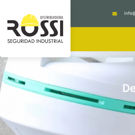
info@
De