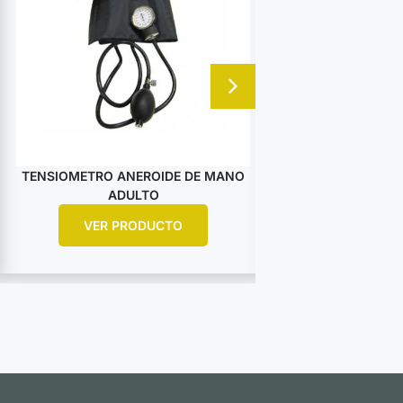
TENSIOMETRO ANEROIDE DE MANO
SISTEMA DE INMO
ADULTO
RED ARAÑ
VER PRODUCTO
VER PR