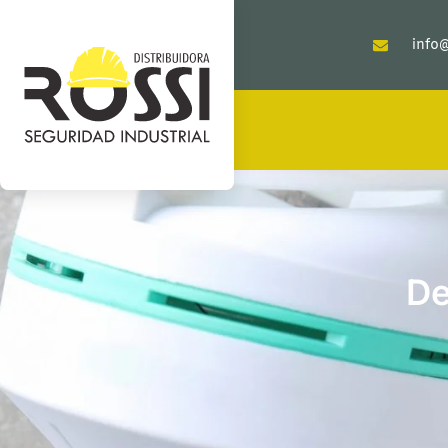
info@
De