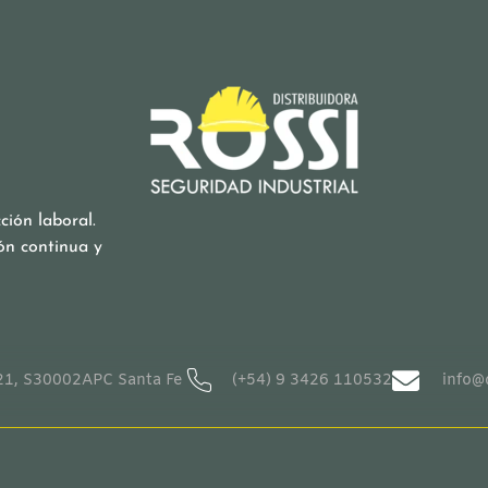
ión laboral.
ón continua y
1, S30002APC Santa Fe
(+54) 9 3426 110532
info@