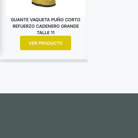
GUANTE VAQUETA PUÑO CORTO
GUANTE VAQUET
REFUERZO CADENERO GRANDE
DESCARNE AM
TALLE 11
ARGO
VER PRODUCTO
VER PR