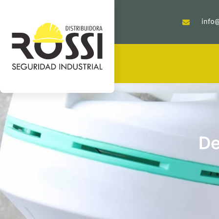
info@
De