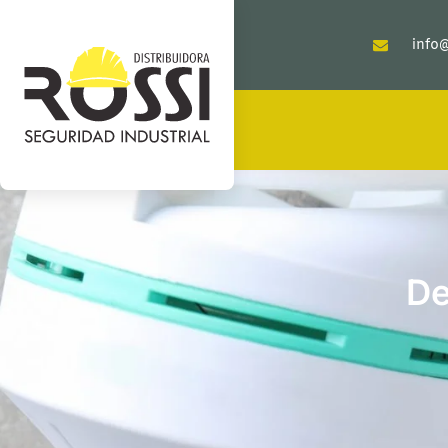
info@
De