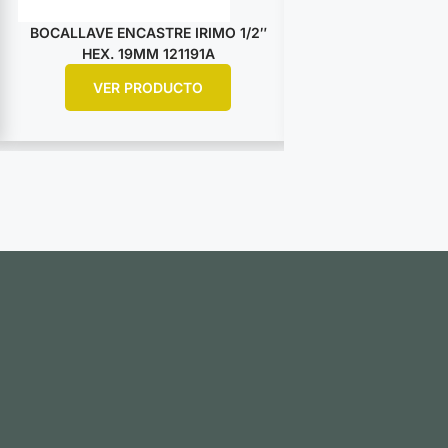
BOCALLAVE ENCASTRE IRIMO 1/2″
BOCALLAVE ENCA
HEX. 19MM 121191A
HEX. 25M
VER PRODUCTO
VER PR