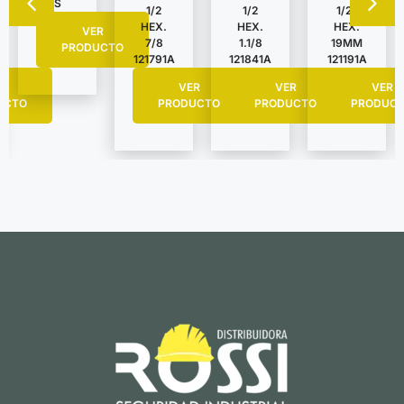
S
1/2
1/2
1/2″
HEX.
HEX.
HEX.
VER
7/8
1.1/8
19MM
PRODUCTO
121791A
121841A
121191A
R
VER
VER
VER
UCTO
PRODUCTO
PRODUCTO
PRODUC