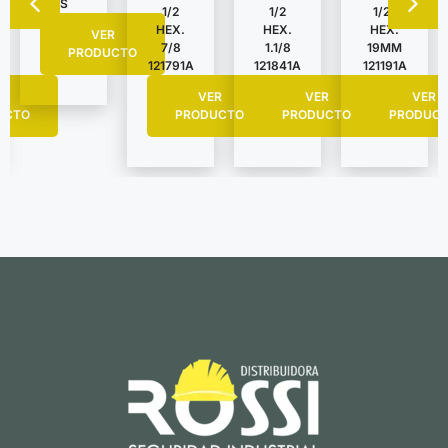
S
1/2
1/2
1/2″
HEX.
HEX.
HEX.
VER
7/8
1.1/8
19MM
PRODUCTO
121791A
121841A
121191A
R
VER
VER
VER
UCTO
PRODUCTO
PRODUCTO
PRODUC