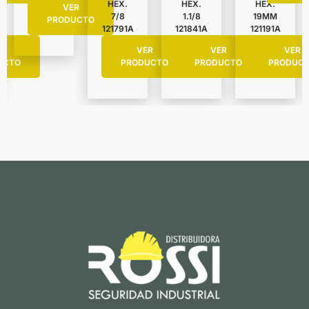
HEX.
HEX.
HEX.
VER
7/8
1.1/8
19MM
PRODUCTO
121791A
121841A
121191A
R
VER
VER
VER
UCTO
PRODUCTO
PRODUCTO
PRODUC