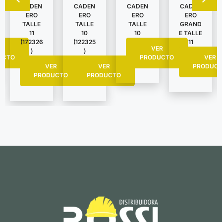
CADEN
CADEN
CADEN
CADEN
ERO
ERO
ERO
ERO
TALLE
TALLE
TALLE
GRAND
11
10
10
E TALLE
(172326
(122325
11
R
VER
)
)
UCTO
PRODUCTO
VER
VER
VER
PRODUC
PRODUCTO
PRODUCTO