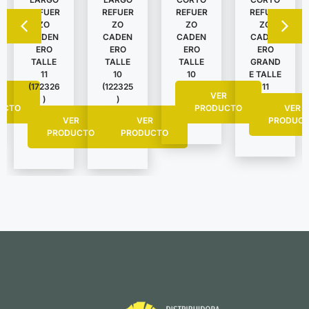
REFUER
REFUER
REFUER
REFUER
ZO
ZO
ZO
ZO
CADEN
CADEN
CADEN
CADEN
ERO
ERO
ERO
ERO
TALLE
TALLE
TALLE
GRAND
11
10
10
E TALLE
(172326
(122325
11
R
VER
)
)
UCTO
PRODUCTO
VER
VER
VER
PRODUC
PRODUCTO
PRODUCTO