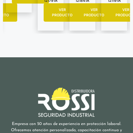
121791A
121841A
121191A
R
VER
VER
VER
UCTO
PRODUCTO
PRODUCTO
PRODUC
Empresa con 50 años de experiencia en protección laboral.
Ofrecemos atención personalizada, capacitación continua y