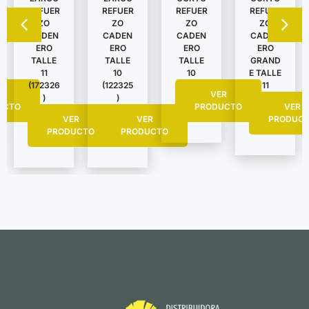
REFUER
REFUER
REFUER
REFUER
ZO
ZO
ZO
ZO
CADEN
CADEN
CADEN
CADEN
ERO
ERO
ERO
ERO
TALLE
TALLE
TALLE
GRAND
11
10
10
E TALLE
(172326
(122325
11
R
VER
)
)
UCTO
PRODUCTO
VER
VER
VER
PRODUC
PRODUCTO
PRODUCTO