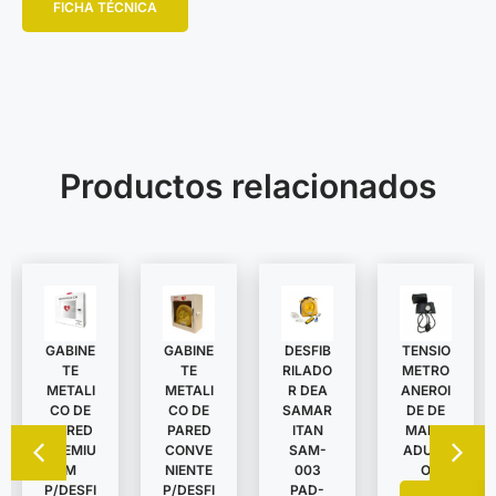
FICHA TÉCNICA
Productos relacionados
GABINE
TENSIO
GABINE
DESFIB
TE
METRO
TE
RILADO
METALI
ANEROI
METALI
R DEA
CO DE
DE DE
CO DE
SAMAR
PARED
MANO
PARED
ITAN
CONVE
ADULT
PREMIU
SAM-
NIENTE
O
M
003
P/DESFI
P/DESFI
PAD-