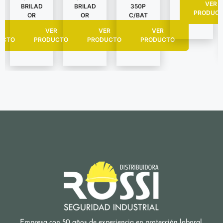
VER
BRILAD
BRILAD
350P
PRODUC
OR
OR
C/BAT
VER
R
VER
VER
PRODUCTO
UCTO
PRODUCTO
PRODUCTO
Empresa con 50 años de experiencia en protección laboral.