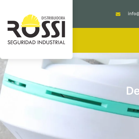
info@
De