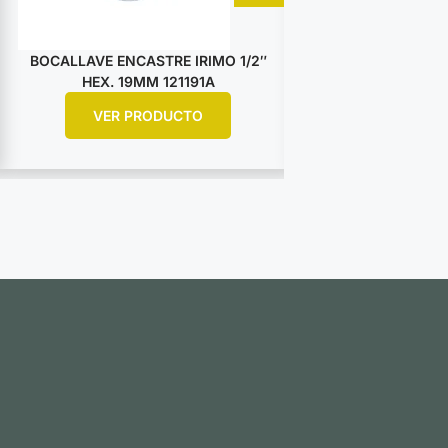
BOCALLAVE ENCASTRE IRIMO 1/2″
BOCALLAVE ENCA
HEX. 19MM 121191A
HEX. 25M
VER PRODUCTO
VER PR