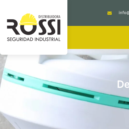
info@
De