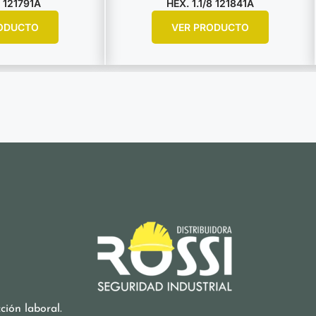
 121791A
HEX. 1.1/8 121841A
ODUCTO
VER PRODUCTO
ión laboral.