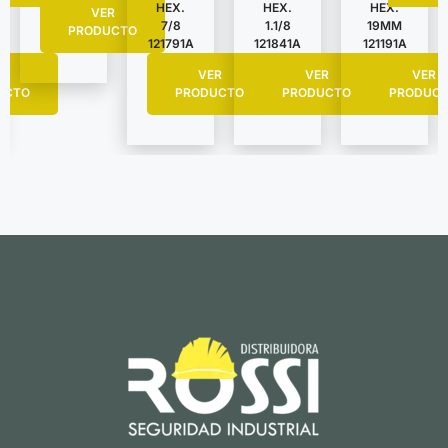
HEX.
HEX.
HEX.
VER
7/8
1.1/8
19MM
PRODUCTO
121791A
121841A
121191A
R
VER
VER
VER
UCTO
PRODUCTO
PRODUCTO
PRODUC