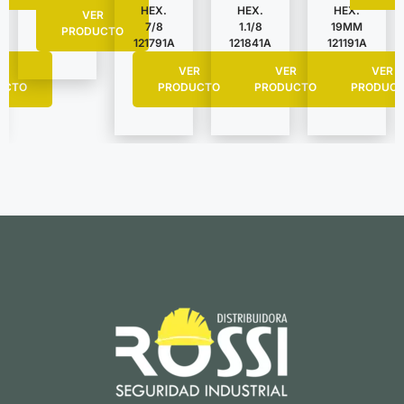
HEX.
HEX.
HEX.
VER
7/8
1.1/8
19MM
PRODUCTO
121791A
121841A
121191A
R
VER
VER
VER
UCTO
PRODUCTO
PRODUCTO
PRODUC