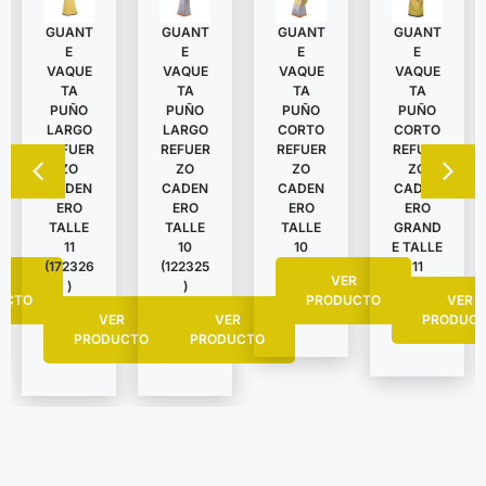
GUANT
GUANT
GUANT
GUANT
E
E
E
E
VAQUE
VAQUE
VAQUE
VAQUE
TA
TA
TA
TA
PUÑO
PUÑO
PUÑO
PUÑO
LARGO
LARGO
CORTO
CORTO
REFUER
REFUER
REFUER
REFUER
ZO
ZO
ZO
ZO
CADEN
CADEN
CADEN
CADEN
ERO
ERO
ERO
ERO
TALLE
TALLE
TALLE
GRAND
11
10
10
E TALLE
(172326
(122325
11
R
VER
)
)
UCTO
PRODUCTO
VER
VER
VER
PRODUC
PRODUCTO
PRODUCTO