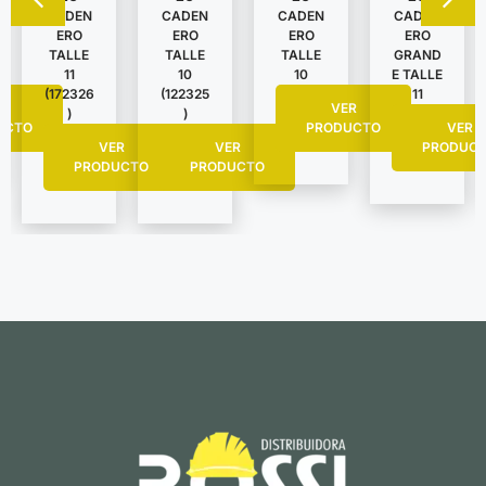
CADEN
CADEN
CADEN
CADEN
ERO
ERO
ERO
ERO
TALLE
TALLE
TALLE
GRAND
11
10
10
E TALLE
(172326
(122325
11
R
VER
)
)
UCTO
PRODUCTO
VER
VER
VER
PRODUC
PRODUCTO
PRODUCTO