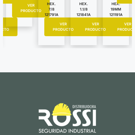
HEX.
HEX.
HEX.
VER
7/8
1.1/8
19MM
PRODUCTO
121791A
121841A
121191A
R
VER
VER
VER
UCTO
PRODUCTO
PRODUCTO
PRODUC