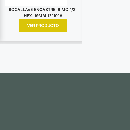
BOCALLAVE ENCASTRE IRIMO 1/2″
BOCALLAVE ENCA
HEX. 19MM 121191A
HEX. 25M
VER PRODUCTO
VER PR