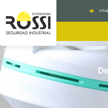
info@
De