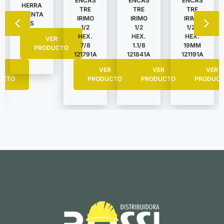
ENCAS
ENCAS
ENCAS
HERRA
TRE
TRE
TRE
MIENTA
IRIMO
IRIMO
IRIMO
S
1/2
1/2
1/2″
HEX.
HEX.
HEX.
VER
7/8
1.1/8
19MM
PRODUCTO
121791A
121841A
121191A
R
VER
VER
VER
UCTO
PRODUCTO
PRODUCTO
PRODUC