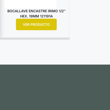
BOCALLAVE ENCASTRE IRIMO 1/2″
BOCALLAVE ENCA
HEX. 19MM 121191A
HEX. 25M
VER PRODUCTO
VER PR