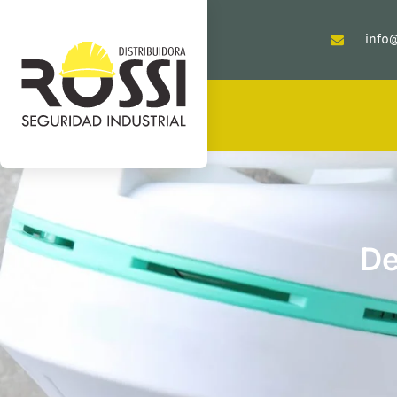
info@
De